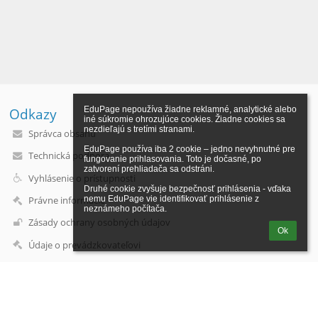
EduPage nepoužíva žiadne reklamné, analytické alebo 
Odkazy
iné súkromie ohrozujúce cookies. Žiadne cookies sa 
nezdieľajú s tretími stranami.

Správca obsahu
EduPage používa iba 2 cookie – jedno nevyhnutné pre 
Technická podpora
fungovanie prihlasovania. Toto je dočasné, po 
zatvorení prehliadača sa odstráni.

Vyhlásenie o prístupnosti
Druhé cookie zvyšuje bezpečnosť prihlásenia - vďaka 
Právne informácie
nemu EduPage vie identifikovať prihlásenie z 
neznámeho počítača.
Zásady ochrany osobných údajov
Ok
Údaje o prevádzkovateľovi
Mapa stránok
O škole
Kontakt