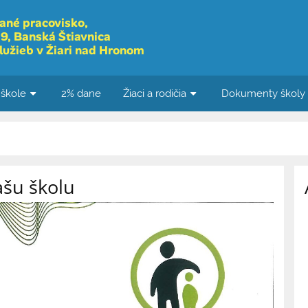
ané pracovisko,
9, Banská Štiavnica
lužieb v Žiari nad Hronom
 škole
2% dane
Žiaci a rodičia
Dokumenty školy
ašu školu