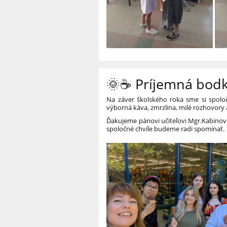
🌞☕ Príjemná bodk
Na záver školského roka sme si spoločn
výborná káva, zmrzlina, milé rozhovory 
Ďakujeme pánovi učiteľovi Mgr.Kabinovi
spoločné chvíle budeme radi spomínať.