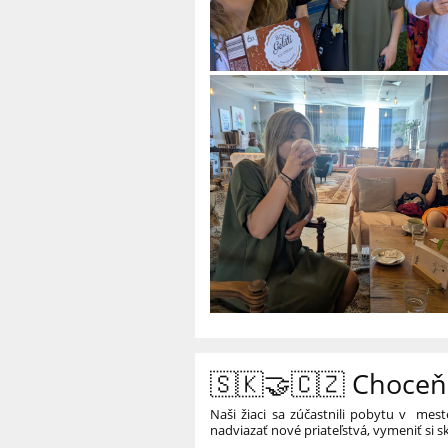
🇸🇰🤝🇨🇿 Choceň
Naši žiaci sa zúčastnili pobytu v mes
nadviazať nové priateľstvá, vymeniť si s