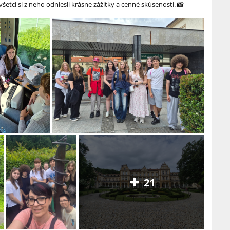
šetci si z neho odniesli krásne zážitky a cenné skúsenosti. 📸
21