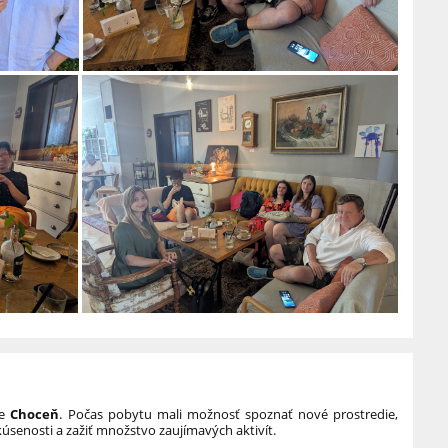
te
Choceň
. Počas pobytu mali možnosť spoznať nové prostredie,
kúsenosti a zažiť množstvo zaujímavých aktivít.