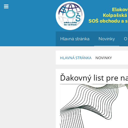
Elokov
Kolpašská 
SOŠ obchodu a s
Hlavná stránka
Novinky
O
HLAVNÁ STRÁNKA
NOVINKY
Novinky
Ďakovný list pre n